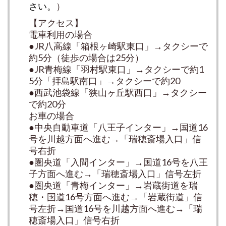
さい。
）
【アクセス】
電車利用の場合
●JR八高線「箱根ヶ崎駅東口」→タクシーで
約5分（徒歩の場合は25分）
●JR青梅線「羽村駅東口」→タクシーで約1
5分「拝島駅南口」→タクシーで約20
●西武池袋線「狭山ヶ丘駅西口」→タクシー
で約20分
お車の場合
●中央自動車道「八王子インター」→国道16
号を川越方面へ進む→「瑞穂斎場入口」信
号右折
●圏央道「入間インター」→国道16号を八王
子方面へ進む→「瑞穂斎場入口」信号左折
●圏央道「青梅インター」→岩蔵街道を瑞
穂・国道16号方面へ進む→「岩蔵街道」信
号左折→国道16号を川越方面へ進む→「瑞
穂斎場入口」信号右折