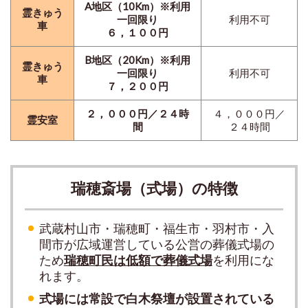
A地区（10Km）※利用
霊きゅう
一回限り
利用不可
車
６，１００円
B地区（20Km）※利用
霊きゅう
一回限り
利用不可
車
７，２００円
２，０００円／２４時
４，０００円／
霊安室
間
２４時間
瑞穂斎場（式場）の特徴
武蔵村山市・瑞穂町・福生市・羽村市・入
間市が広域運営している公営の葬儀式場の
ため
瑞穂町民は低額で葬儀式場
を利用にな
れます。
式場には常設で白木祭壇が設置されている