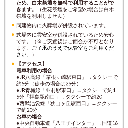
ため、白木祭壇を無料で利用することがで
きます。
（生花祭壇をご希望の場合は白木
祭壇を利用しません）
同建物内に火葬場が併設されています。
式場内に霊安室が併設されているため安心
です。
（※ご安置後はご面会が不可となり
ます。
ご了承のうえで保管室をご利用くだ
さい。
）
【アクセス】
電車利用の場合
●JR八高線「箱根ヶ崎駅東口」→タクシーで
約5分（徒歩の場合は25分）
●JR青梅線「羽村駅東口」→タクシーで約1
5分「拝島駅南口」→タクシーで約20
●西武池袋線「狭山ヶ丘駅西口」→タクシー
で約20分
お車の場合
●中央自動車道「八王子インター」→国道16