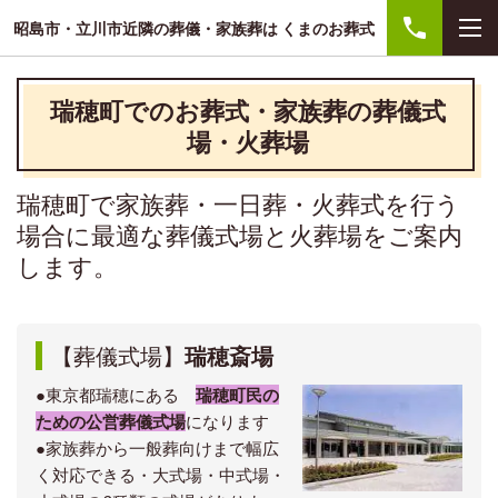
昭島市・立川市近隣の葬儀・家族葬は くまのお葬式
瑞穂町でのお葬式・家族葬の葬儀式
場・火葬場
瑞穂町で家族葬・一日葬・火葬式を行う
場合に最適な葬儀式場と火葬場をご案内
します。
【葬儀式場】
瑞穂斎場
●東京都瑞穂にある
瑞穂町民の
ための公営葬儀式場
になります
●家族葬から一般葬向けまで幅広
く対応できる・大式場・中式場・