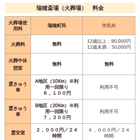
瑞穂斎場（火葬場） 料金
火葬場使
瑞穂町民
市民外
用料
12歳以上：80,000円
無料
火葬料
12歳未満：50,000円
火葬中休
無料
無料
憩室
A地区（10Km）※利
霊きゅう
用一回限り
利用不可
車
６，１００円
B地区（20Km）※利
霊きゅう
用一回限り
利用不可
車
７，２００円
２，０００円／２４
４，０００円／２４
霊安室
時間
時間