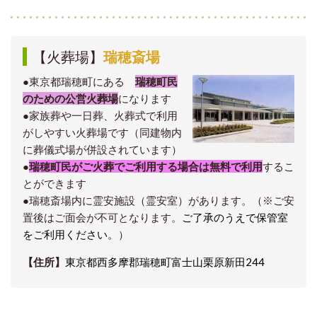
【火葬場】
瑞穂斎場
●東京都瑞穂町にある
瑞穂町民
のための公営火葬場
になります
●家族葬や一日葬、火葬式で利用
がしやすい火葬場です（同建物内
に葬儀式場が併設されています）
●
瑞穂町民がご火葬でご利用する場合は無料で利用
するこ
とができます
●瑞穂斎場内に霊安施設（霊安室）があります。
（※ご安
置後はご面会が不可となります。
ご了承のうえで保管室
をご利用ください。
）
【住所】
東京都西多摩郡瑞穂町富士山栗原新田244