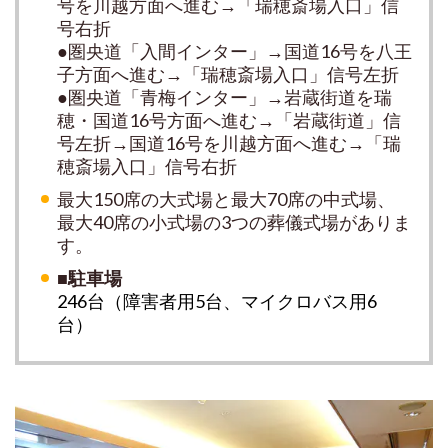
号を川越方面へ進む→「瑞穂斎場入口」信
号右折
●圏央道「入間インター」→国道16号を八王
子方面へ進む→「瑞穂斎場入口」信号左折
●圏央道「青梅インター」→岩蔵街道を瑞
穂・国道16号方面へ進む→「岩蔵街道」信
号左折→国道16号を川越方面へ進む→「瑞
穂斎場入口」信号右折
最大150席の大式場と最大70席の中式場、
最大40席の小式場の3つの
葬儀式場がありま
す。
■駐車場
246台（障害者用5台、マイクロバス用6
台）