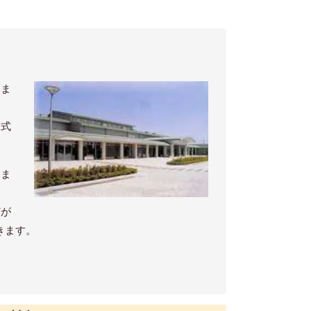
りま
中式
きま
どが
きます。