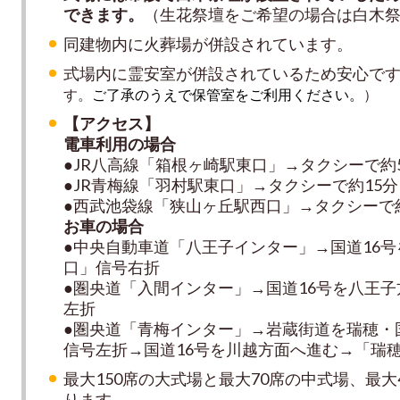
できます。
（生花祭壇をご希望の場合は白木
同建物内に火葬場が併設されています。
式場内に霊安室が併設されているため安心で
す。
ご了承のうえで保管室をご利用ください。
）
【アクセス】
電車利用の場合
●JR八高線「箱根ヶ崎駅東口」→タクシーで約
●JR青梅線「羽村駅東口」→タクシーで約15
●西武池袋線「狭山ヶ丘駅西口」→タクシーで約
お車の場合
●中央自動車道「八王子インター」→国道16
口」信号右折
●圏央道「入間インター」→国道16号を八王
左折
●圏央道「青梅インター」→岩蔵街道を瑞穂・
信号左折→国道16号を川越方面へ進む→「瑞
最大150席の大式場と最大70席の中式場、最大
ります。