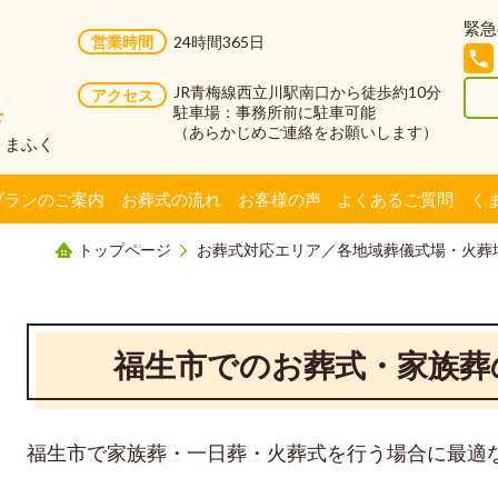
緊急
営業時間
24時間365日
JR青梅線西立川駅南口から徒歩約10分
アクセス
駐車場：事務所前に駐車可能
を
（あらかじめご連絡をお願いします）
社くまふく
プランのご案内
お葬式の流れ
お客様の声
よくあるご質問
く
トップページ
お葬式対応エリア／各地域葬儀式場・火葬
福生市でのお葬式・家族葬
福生市で家族葬・一日葬・火葬式を行う場合に最適