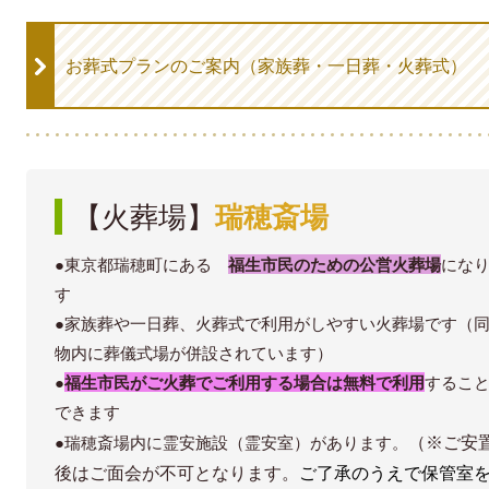
お葬式プランのご案内（家族葬・一日葬・火葬式）
【火葬場】
瑞穂斎場
●東京都瑞穂町にある
福生市民のための公営火葬場
にな
す
●家族葬や一日葬、火葬式で利用がしやすい火葬場です（
物内に葬儀式場が併設されています）
●
福生市民がご火葬でご利用する場合は無料で利用
するこ
できます
（※ご安
●瑞穂斎場内に霊安施設（霊安室）があります。
後はご面会が不可となります。
ご了承のうえで保管室