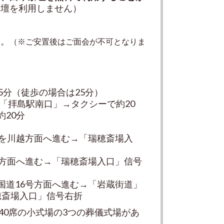
祭壇を利用しません）
す。
（※ご安置後はご面会が不可となりま
5分（徒歩の場合は25分）
分「拝島駅南口」→タクシーで約20
20分
号を川越方面へ進む→「瑞穂斎場入
子方面へ進む→「瑞穂斎場入口」信号
国道16号方面へ進む→「岩蔵街道」
穂斎場入口」信号右折
40席の小式場の3つの
葬儀式場があ