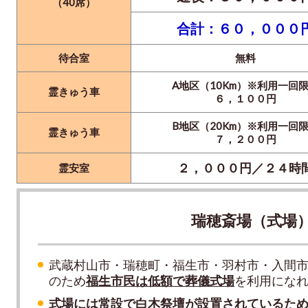
（40席）
合計：６０，０００
待合室
無料
A地区（10Km）※利用一回
霊きゅう車
６，１００円
B地区（20Km）※利用一回
霊きゅう車
７，２００円
２，０００円／２４時
霊安室
瑞穂斎場（式場
武蔵村山市・瑞穂町・福生市・羽村市・入間
のため
福生市民は低額で葬儀式場
を利用にな
式場には常設で白木祭壇が設置されているた