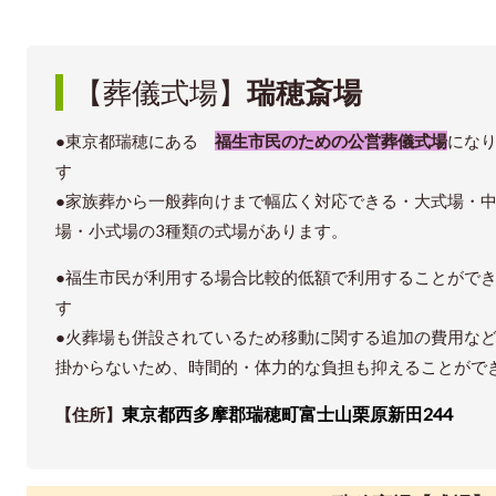
【葬儀式場】
瑞穂斎場
●東京都瑞穂にある
福生市民のための公営葬儀式場
にな
す
●家族葬から一般葬向けまで幅広く対応できる・大式場・
場・小式場の3種類の式場があります。
●福生市民が利用する場合比較的低額で利用することがで
す
●火葬場も併設されているため移動に関する追加の費用な
掛からないため、時間的・体力的な負担も抑えることがで
東京都西多摩郡瑞穂町富士山栗原新田244
【住所】