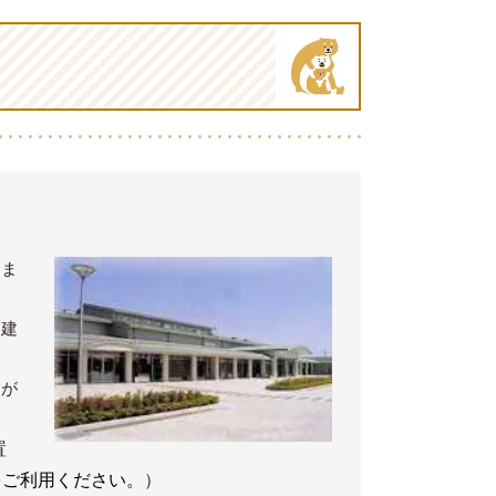
りま
同建
とが
置
をご利用ください。
）