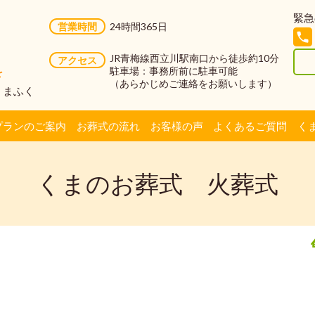
緊急
営業時間
24時間365日
JR青梅線西立川駅南口から徒歩約10分
アクセス
駐車場：事務所前に駐車可能
を
（あらかじめご連絡をお願いします）
社くまふく
プランのご案内
お葬式の流れ
お客様の声
よくあるご質問
く
くまのお葬式 火葬式