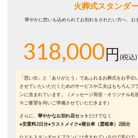
火葬式スタンダ
華やかに想いも込められてお別れをされたい方へ、お
318,000
円
(税込)
「思い出」と「ありがとう」であふれるお葬式をお手伝
させていたいただくためのサービスや工夫はもちろんプ
ンに含まれています。（メッセージ骨壺・オリジナル礼
※ご要望を伺いご準備させていただきます）
さらに、
華やかなお別れ花セット
だけでなく
●安置料2日分●ラストメイク●寝台車（霊柩車）2回分
などもスタンダードプランには含まれているので安心で