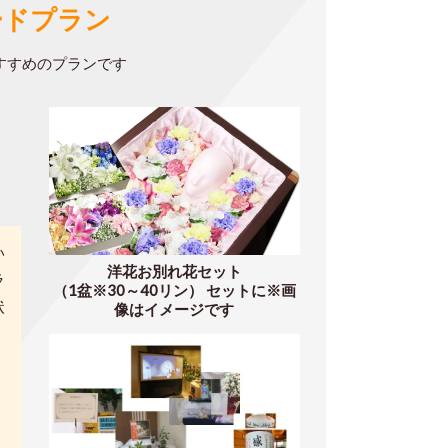
ードプラン
すすめのプランです
い
洋花お別れ花セット
ラ
（1盆※30～40リン）
セットに※画
状
像はイメージです