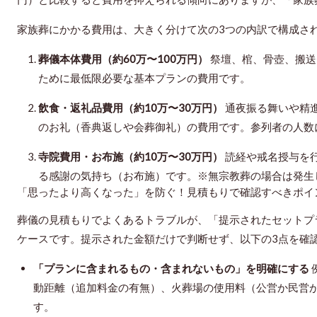
家族葬にかかる費用は、大きく分けて次の3つの内訳で構成さ
葬儀本体費用（約60万〜100万円）
祭壇、棺、骨壺、搬送
ために最低限必要な基本プランの費用です。
飲食・返礼品費用（約10万〜30万円）
通夜振る舞いや精
のお礼（香典返しや会葬御礼）の費用です。参列者の人数
寺院費用・お布施（約10万〜30万円）
読経や戒名授与を
る感謝の気持ち（お布施）です。※無宗教葬の場合は発生
「思ったより高くなった」を防ぐ！見積もりで確認すべきポイ
葬儀の見積もりでよくあるトラブルが、「提示されたセットプ
ケースです。提示された金額だけで判断せず、以下の3点を確
「プランに含まれるもの・含まれないもの」を明確にする
動距離（追加料金の有無）、火葬場の使用料（公営か民営
す。