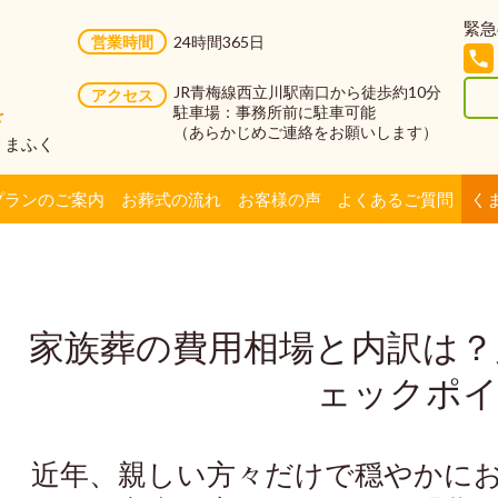
緊急
営業時間
24時間365日
JR青梅線西立川駅南口から徒歩約10分
アクセス
駐車場：事務所前に駐車可能
を
（あらかじめご連絡をお願いします）
社くまふく
プランのご案内
お葬式の流れ
お客様の声
よくあるご質問
く
家族葬の費用相場と内訳は？
ェックポ
近年、親しい方々だけで穏やかに