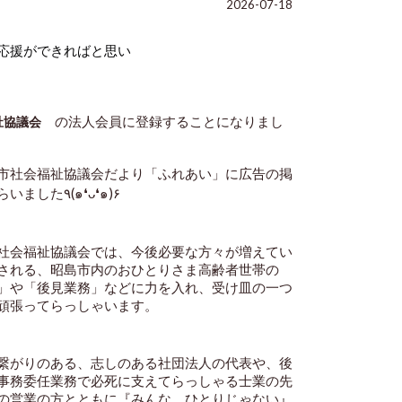
2026-07-18
応援ができればと思い
　の法人会員に登録することになりまし
祉協議会
市社会福祉協議会だより「ふれあい」に広告の掲
載もさせてもらいました٩(๑❛ᴗ❛๑)۶
社会福祉協議会では、今後必要な方々が増えてい
される、昭島市内のおひとりさま高齢者世帯の
」や「後見業務」などに力を入れ、受け皿の一つ
頑張ってらっしゃいます。
繋がりのある、志しのある社団法人の代表や、後
事務委任業務で必死に支えてらっしゃる士業の先
の営業の方とともに『みんな、ひとりじゃない』